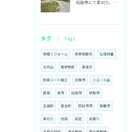
松阪市にて草刈り、伊勢市にて不用品回収、お仏壇の回収をしてきました！
タグ
Tags
修繕リフォーム
除草剤散布
仏壇供養
大内山
南伊勢町
草抜き
防草シート施工
志摩市
リユース品
貿易
津市
松阪市
伊勢市
玉城町
度会町
四日市市
鈴鹿市
草刈り
伐採
剪定
見積り
不用品回収
遺品整理
空き家整理