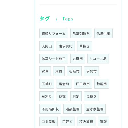
タグ
Tags
修繕リフォーム
除草剤散布
仏壇供養
大内山
南伊勢町
草抜き
防草シート施工
志摩市
リユース品
貿易
津市
松阪市
伊勢市
玉城町
度会町
四日市市
鈴鹿市
草刈り
伐採
剪定
見積り
不用品回収
遺品整理
空き家整理
ゴミ屋敷
戸建て
積み放題
買取