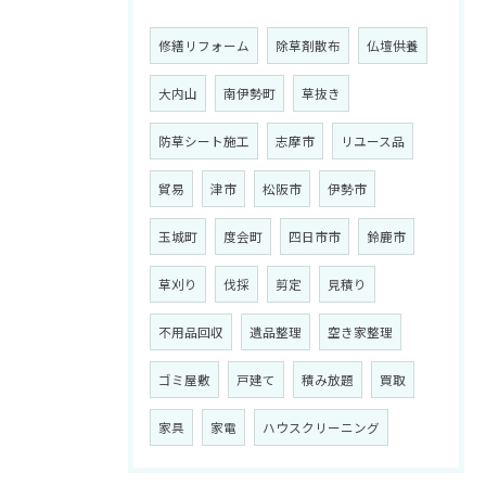
修繕リフォーム
除草剤散布
仏壇供養
大内山
南伊勢町
草抜き
防草シート施工
志摩市
リユース品
貿易
津市
松阪市
伊勢市
玉城町
度会町
四日市市
鈴鹿市
草刈り
伐採
剪定
見積り
不用品回収
遺品整理
空き家整理
ゴミ屋敷
戸建て
積み放題
買取
家具
家電
ハウスクリーニング