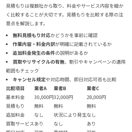
見積もりは複数社から取り、料金やサービス内容を細か
く比較することが大切です。見積もりを比較する際の注
意点を解説します。
無料見積もり対応
かどうかを事前に確認
作業内容・料金内訳
が明確に記載されているか
追加料金発生の条件
の説明があるか
買取やリサイクルの有無
、割引やキャンペーンの適用
範囲もチェック
キャンセル規定
や対応時間、即日対応可否も比較
比較項目
業者A
業者B
業者C
基本料金
30,000円
32,000円
28,000円
見積もり
無料
無料
無料
追加料金
なし
状況により発生
なし
買取サービス
あり
なし
あり