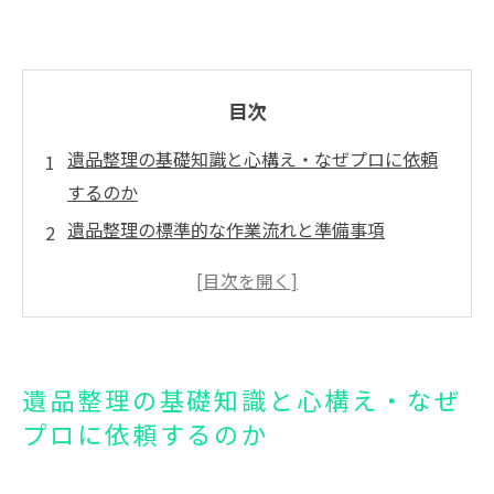
目次
遺品整理の基礎知識と心構え・なぜプロに依頼
するのか
遺品整理の標準的な作業流れと準備事項
遺品整理の費用相場・内訳と料金を安く抑える
方法
遺品整理業者の選定基準とチェックリスト
三重県津市に特化した遺品整理サービスと地域
遺品整理の基礎知識と心構え・なぜ
の特徴
プロに依頼するのか
津駅エリアの遺品整理について
津駅エリアで遺品整理が求められる理由