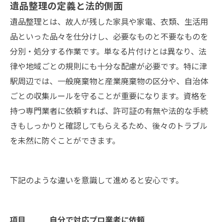
遺品整理の定義と法的側面
津駅エリアについて
遺品整理とは、故人が残した家具や家電、衣類、生活用
会社概要
品といった品々を仕分けし、必要なものと不要なものを
関連エリア
分別・処分する作業です。単なる片付けとは異なり、法
対応地域
律や地域ごとの規則にも十分な配慮が必要です。特に津
駅周辺では、一般廃棄物と産業廃棄物の区分や、自治体
ごとの収集ルールを守ることが重要になります。資格を
持つ専門業者に依頼すれば、許可証の有無や法的な手続
きもしっかりと確認してもらえるため、後々のトラブル
を未然に防ぐことができます。
下記のような違いを意識して進めると安心です。
項目
自分で対応
プロ業者に依頼