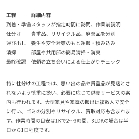
工程
詳細内容
到着・準備
スタッフが指定時間に訪問、作業前説明
仕分け
貴重品、リサイクル品、廃棄品を分別
運び出し
養生や安全対策のもと運搬・積み込み
清掃
部屋や共用部の簡易清掃・消臭
最終確認
依頼者立ち会いによる仕上がりチェック
特に
仕分け
の工程では、思い出の品や貴重品が見落とさ
れないよう慎重に扱い、必要に応じて供養サービスの案
内も行われます。大型家具や家電の搬出は複数人で安全
に行い、ゴミの分別やリサイクル、買取対応も含まれま
す。作業時間の目安は1Kで2～3時間、3LDKの場合は半
日から1日程度です。