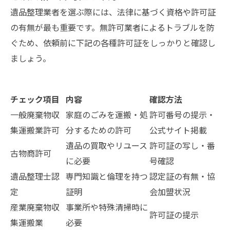
遺品整理業者を選ぶ際には、法律に基づく資格や許可証
の有無が最も重要です。無許可業者によるトラブルを防
ぐため、依頼前に下記の各種許可証をしっかりと確認し
ましょう。
チェック項目
内容
確認方法
一般廃棄物収
家庭のごみを運搬・処
許可番号の提示・
集運搬業許可
分するための許可
公式サイト掲載
遺品の買取やリユース
許可証の写し・番
古物商許可
に必要
号確認
遺品整理士認
専門知識と倫理を持つ
認定証の有無・協
定
証明
会加盟状況
産業廃棄物収
事業所や特殊清掃時に
許可証の提示
集運搬業
必要