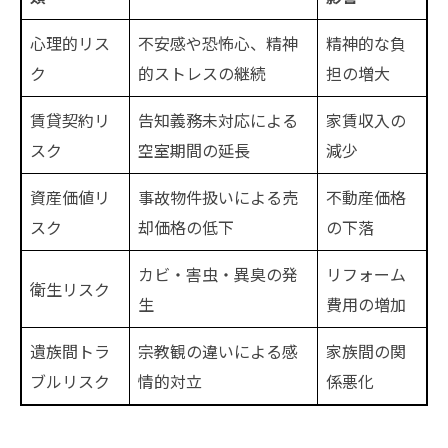
心理的リス
不安感や恐怖心、精神
精神的な負
ク
的ストレスの継続
担の増大
賃貸契約リ
告知義務未対応による
家賃収入の
スク
空室期間の延長
減少
資産価値リ
事故物件扱いによる売
不動産価格
スク
却価格の低下
の下落
カビ・害虫・異臭の発
リフォーム
衛生リスク
生
費用の増加
遺族間トラ
宗教観の違いによる感
家族間の関
ブルリスク
情的対立
係悪化