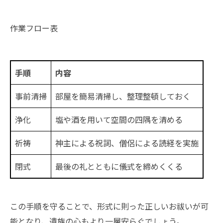
作業フロー表
手順
内容
事前清掃
部屋を簡易清掃し、整理整頓しておく
浄化
塩や酒を用いて空間の四隅を清める
祈祷
神主による祝詞、僧侶による読経を実施
閉式
最後の礼とともに儀式を締めくくる
この手順を守ることで、形式に則った正しいお祓いが可
能となり、遺族の心もより一層安らぐでしょう。