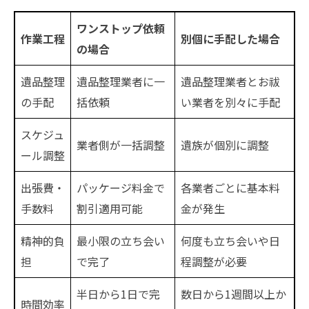
ワンストップ依頼
作業工程
別個に手配した場合
の場合
遺品整理
遺品整理業者に一
遺品整理業者とお祓
の手配
括依頼
い業者を別々に手配
スケジュ
業者側が一括調整
遺族が個別に調整
ール調整
出張費・
パッケージ料金で
各業者ごとに基本料
手数料
割引適用可能
金が発生
精神的負
最小限の立ち会い
何度も立ち会いや日
担
で完了
程調整が必要
半日から1日で完
数日から1週間以上か
時間効率