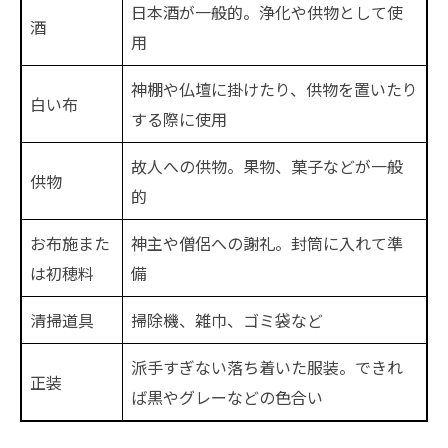
日本酒が一般的。浄化や供物として使
酒
用
神棚や仏壇に掛けたり、供物を置いたり
白い布
する際に使用
故人への供物。果物、菓子などが一般
供物
的
お布施また
神主や僧侶への謝礼。封筒に入れて準
は初穂料
備
清掃道具
掃除機、雑巾、ゴミ袋など
派手すぎない落ち着いた服装。できれ
正装
ば黒やグレーなどの色合い