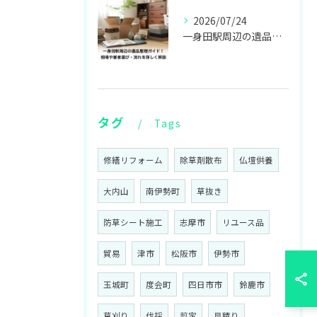
2026/07/24
一身田駅周辺の遺品整理ガイド！相場や業者選び・流れを詳しく解説
タグ
Tags
修繕リフォーム
除草剤散布
仏壇供養
大内山
南伊勢町
草抜き
防草シート施工
志摩市
リユース品
貿易
津市
松阪市
伊勢市
玉城町
度会町
四日市市
鈴鹿市
草刈り
伐採
剪定
見積り