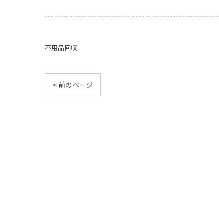
---------------------------------------------------------
不用品回収
< 前のページ