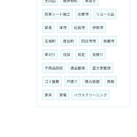
大内山
南伊勢町
草抜き
防草シート施工
志摩市
リユース品
貿易
津市
松阪市
伊勢市
玉城町
度会町
四日市市
鈴鹿市
草刈り
伐採
剪定
見積り
不用品回収
遺品整理
空き家整理
ゴミ屋敷
戸建て
積み放題
買取
家具
家電
ハウスクリーニング