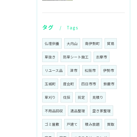
タグ
Tags
仏壇供養
大内山
南伊勢町
貿易
草抜き
防草シート施工
志摩市
リユース品
津市
松阪市
伊勢市
玉城町
度会町
四日市市
鈴鹿市
草刈り
伐採
剪定
見積り
不用品回収
遺品整理
空き家整理
ゴミ屋敷
戸建て
積み放題
買取