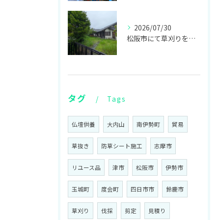
2026/07/30
松阪市にて草刈りをしてきました！
タグ
Tags
仏壇供養
大内山
南伊勢町
貿易
草抜き
防草シート施工
志摩市
リユース品
津市
松阪市
伊勢市
玉城町
度会町
四日市市
鈴鹿市
草刈り
伐採
剪定
見積り