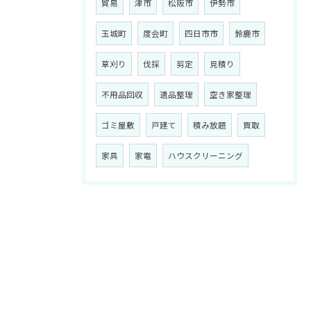
貿易
津市
松阪市
伊勢市
玉城町
度会町
四日市市
鈴鹿市
草刈り
伐採
剪定
見積り
不用品回収
遺品整理
空き家整理
ゴミ屋敷
戸建て
積み放題
買取
家具
家電
ハウスクリーニング