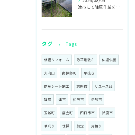
2026/08/05
津市にて除草作業をしてきました！
タグ
Tags
修繕リフォーム
除草剤散布
仏壇供養
大内山
南伊勢町
草抜き
防草シート施工
志摩市
リユース品
貿易
津市
松阪市
伊勢市
玉城町
度会町
四日市市
鈴鹿市
草刈り
伐採
剪定
見積り