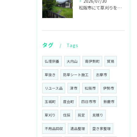
2026/07/30
松阪市にて草刈りをしてきました！
タグ
Tags
仏壇供養
大内山
南伊勢町
貿易
草抜き
防草シート施工
志摩市
リユース品
津市
松阪市
伊勢市
玉城町
度会町
四日市市
鈴鹿市
草刈り
伐採
剪定
見積り
不用品回収
遺品整理
空き家整理