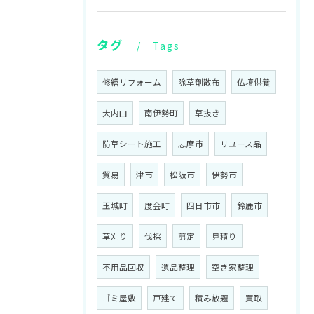
タグ
Tags
修繕リフォーム
除草剤散布
仏壇供養
大内山
南伊勢町
草抜き
防草シート施工
志摩市
リユース品
貿易
津市
松阪市
伊勢市
玉城町
度会町
四日市市
鈴鹿市
草刈り
伐採
剪定
見積り
不用品回収
遺品整理
空き家整理
ゴミ屋敷
戸建て
積み放題
買取